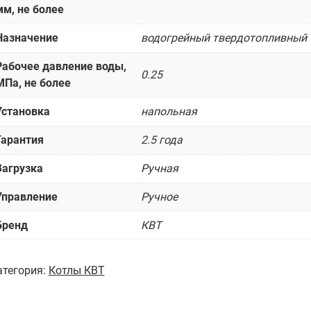
мм, не более
Назначение
водогрейный твердотопливный
Рабочее давление воды,
0.25
МПа, не более
Установка
напольная
Гарантия
2.5 года
Загрузка
Ручная
Управление
Ручное
Бренд
КВТ
атегория:
Котлы КВТ