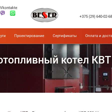
+375 (29) 640-02-6
т оптимизирован для:
уги
Проектирование
Сертификаты
Оплата и дост
отопливный котел КВТ