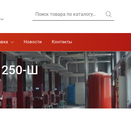
Найти:
8
авка
Новости
Контакты
 250-Ш