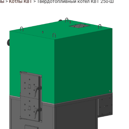
лы
>
Котлы КВТ
>
Твердотопливный котел КВТ 250-Ш