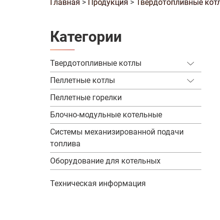
Главная
>
Продукция
>
Твердотопливные кот
Категории
Твердотопливные котлы
КСТБ
Пеллетные котлы
BESER
С механизированной подачей
Пеллетные котлы КТП
Пеллетные горелки
топлива
КТП
Пеллетные котлы КСТБ
Блочно-модульные котельные
С пеллетной горелкой
КТС
Пеллетные котлы КВТ
Системы механизированной подачи
топлива
КВТ
Оборудование для котельных
Одноконтурные
Двухконтурные
Техническая информация
Длительного горения
С автоматической подачей топлива