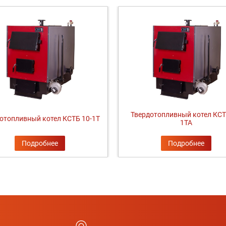
Твердотопливный котел КСТ
отопливный котел КСТБ 10-1Т
1ТА
Подробнее
Подробнее